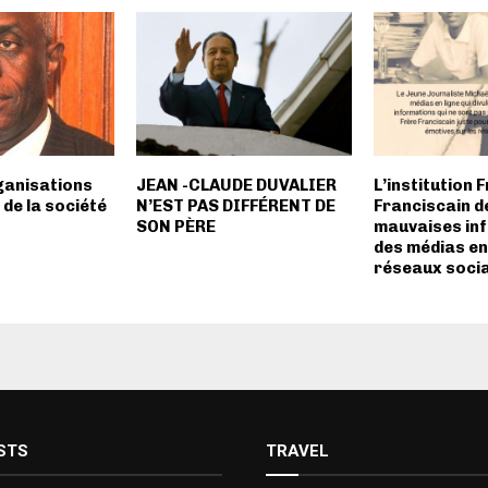
ganisations
JEAN -CLAUDE DUVALIER
L’institution 
 de la société
N’EST PAS DIFFÉRENT DE
Franciscain d
SON PÈRE
mauvaises in
des médias en 
réseaux soci
STS
TRAVEL