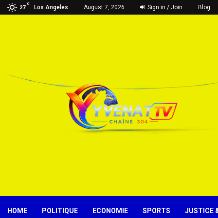
C
Los Angeles
August 7, 2026
Sign in / Join
Blog
27
HOME
POLITIQUE
ECONOMIE
SPORTS
JUSTICE 