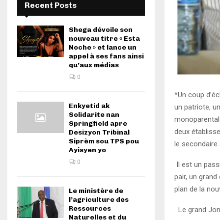
Recent Posts
Shega dévoile son
nouveau titre « Esta
Noche » et lance un
appel à ses fans ainsi
qu’aux médias
0
*Un coup d’éc
Enkyetid ak
un patriote, un
Solidarite nan
monoparentale,
Springfield apre
deux établisse
Desizyon Tribinal
Siprèm sou TPS pou
le secondaire 
Ayisyen yo
0
Il est un pas
pair, un grand
plan de la nou
Le ministère de
l’agriculture des
Ressources
Le grand Jona
Naturelles et du