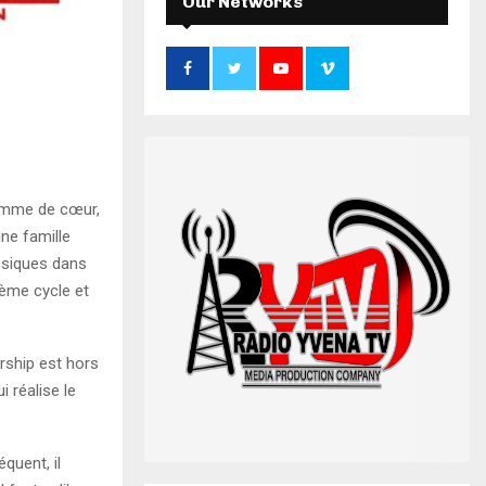
Our Networks
f
A
o
r
R
:
C
H
homme de cœur,
une famille
assiques dans
3ème cycle et
rship est hors
i réalise le
quent, il