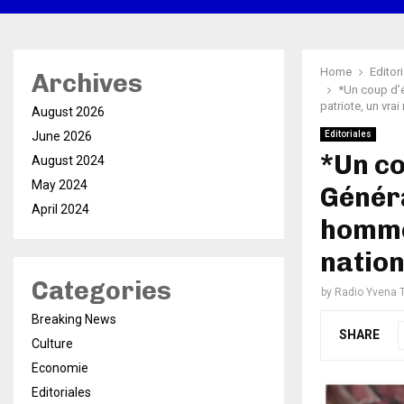
Home
Editor
Archives
*Un coup d’é
patriote, un vrai
August 2026
June 2026
Editoriales
*Un co
August 2024
May 2024
Généra
April 2024
homme 
nation
Categories
by
Radio Yvena 
Breaking News
SHARE
Culture
Economie
Editoriales