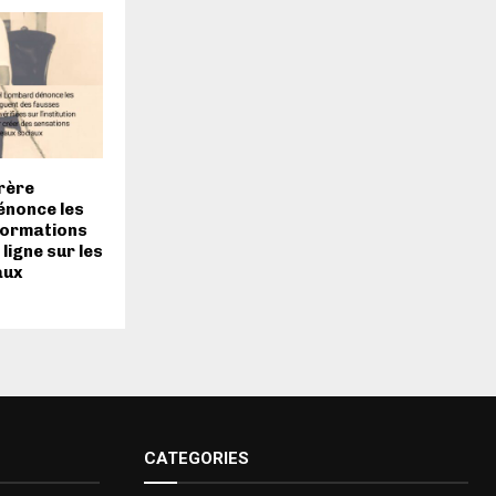
Frère
énonce les
formations
ligne sur les
aux
CATEGORIES