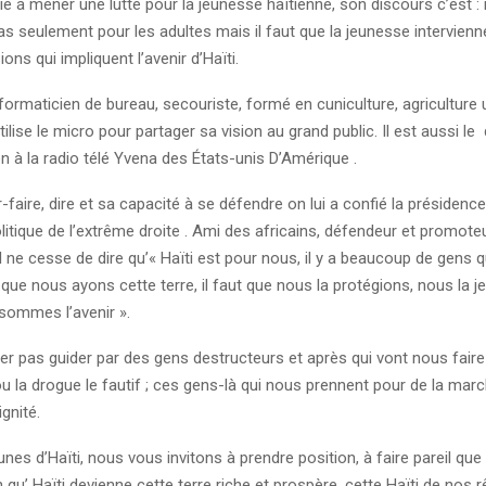
e á mener une lutte pour la jeunesse haïtienne, son discours c’est : il 
pas seulement pour les adultes mais il faut que la jeunesse intervienn
ons qui impliquent l’avenir d’Haïti.
formaticien de bureau, secouriste, formé en cuniculture, agriculture 
 utilise le micro pour partager sa vision au grand public. Il est aussi le
 à la radio télé Yvena des États-unis D’Amérique .
-faire, dire et sa capacité à se défendre on lui a confié la préside
politique de l’extrême droite . Ami des africains, défendeur et promot
il ne cesse de dire qu’« Haïti est pour nous, il y a beaucoup de gens 
 que nous ayons cette terre, il faut que nous la protégions, nous la j
 sommes l’avenir ».
r pas guider par des gens destructeurs et après qui vont nous faire
 ou la drogue le fautif ; ces gens-là qui nous prennent pour de la mar
gnité.
nes d’Haïti, nous vous invitons à prendre position, à faire pareil qu
 qu’ Haïti devienne cette terre riche et prospère, cette Haïti de nos r