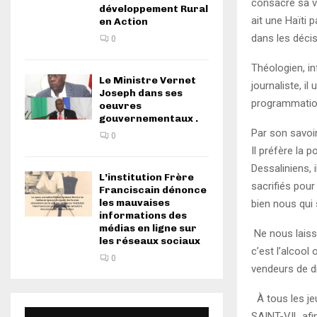
consacre sa vi
développement Rural
ait une Haïti 
en Action
dans les décisi
0
Théologien, in
Le Ministre Vernet
journaliste, il
Joseph dans ses
programmation
oeuvres
gouvernementaux .
Par son savoir
0
Il préfère la 
Dessaliniens, 
L’institution Frère
sacrifiés pour
Franciscain dénonce
les mauvaises
bien nous qui
informations des
médias en ligne sur
Ne nous laisse
les réseaux sociaux
c’est l’alcool
0
vendeurs de di
À tous les jeu
SAINT-VIL afin