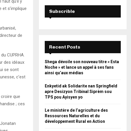
faut qu’il y
e et s’implique
Subscrible
urbanisé,
 directeur de
Recent Posts
nce du CUPRHA.
Shega dévoile son nouveau titre « Esta
eur des idéaux
Noche » et lance un appel à ses fans
qui se sont
ainsi qu’aux médias
eunesse, c’est
Enkyetid ak Solidarite nan Springfield
apre Desizyon Tribinal Siprèm sou
 croire que
TPS pou Ayisyen yo
chandise ; ces
Le ministère de l’agriculture des
Ressources Naturelles et du
développement Rural en Action
e Jonatan
êves.