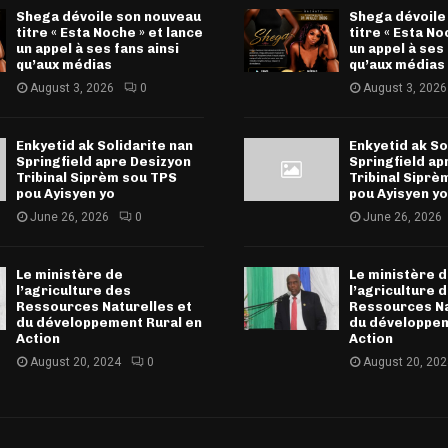
Shega dévoile son nouveau
Shega dévoile
titre « Esta Noche » et lance
titre « Esta No
un appel à ses fans ainsi
un appel à ses 
qu’aux médias
qu’aux médias
August 3, 2026
0
August 3, 2026
Enkyetid ak Solidarite nan
Enkyetid ak So
Springfield apre Desizyon
Springfield ap
Tribinal Siprèm sou TPS
Tribinal Siprè
pou Ayisyen yo
pou Ayisyen yo
June 26, 2026
0
June 26, 2026
Le ministère de
Le ministère 
l’agriculture des
l’agriculture 
Ressources Naturelles et
Ressources Na
du développement Rural en
du développem
Action
Action
August 20, 2024
0
August 20, 202