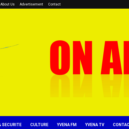
About Us
Advertisement
Contact
& SECURITE
CULTURE
YVENA FM
YVENA TV
CONTA