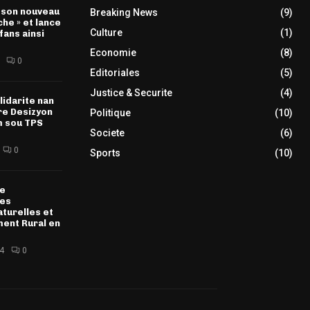
 son nouveau
Breaking News
(9)
che » et lance
Culture
(1)
fans ainsi
Economie
(8)
0
Editoriales
(5)
Justice & Securite
(4)
lidarite nan
re Desizyon
Politique
(10)
m sou TPS
Societe
(6)
0
Sports
(10)
de
des
turelles et
ent Rural en
4
0