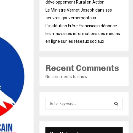
développement Rural en Action
Le Ministre Vernet Joseph dans ses
oeuvres gouvernementaux .
L’institution Frère Franciscain dénonce
les mauvaises informations des médias
en ligne sur les réseaux sociaux
Recent Comments
No comments to show.
S
e
a
S
r
c
E
h