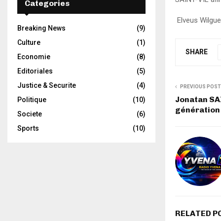
Categories
Elveus Wilgue
Breaking News
(9)
Culture
(1)
SHARE
Economie
(8)
Editoriales
(5)
Justice & Securite
(4)
PREVIOUS POST
Jonatan SAI
Politique
(10)
génération 
Societe
(6)
Sports
(10)
RELATED P