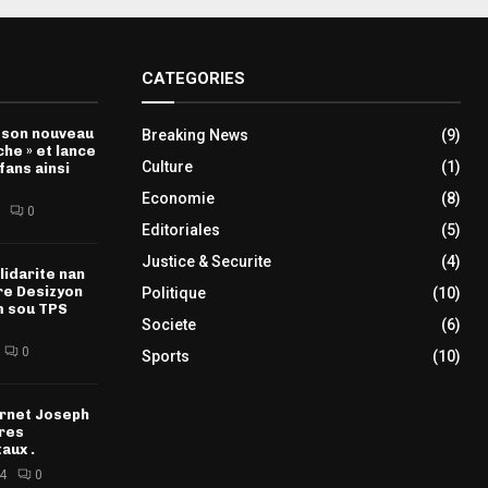
CATEGORIES
 son nouveau
Breaking News
(9)
che » et lance
Culture
(1)
fans ainsi
Economie
(8)
0
Editoriales
(5)
Justice & Securite
(4)
lidarite nan
re Desizyon
Politique
(10)
m sou TPS
Societe
(6)
0
Sports
(10)
ernet Joseph
res
aux .
4
0