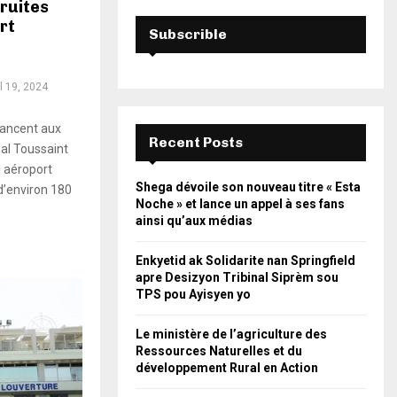
ruites
rt
Subscrible
il 19, 2024
vancent aux
Recent Posts
nal Toussaint
l aéroport
Shega dévoile son nouveau titre « Esta
d’environ 180
Noche » et lance un appel à ses fans
ainsi qu’aux médias
Enkyetid ak Solidarite nan Springfield
apre Desizyon Tribinal Siprèm sou
TPS pou Ayisyen yo
Le ministère de l’agriculture des
Ressources Naturelles et du
développement Rural en Action