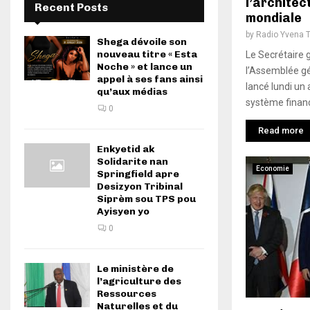
l’architec
Recent Posts
mondiale
by
Radio Yvena 
Shega dévoile son
nouveau titre « Esta
Le Secrétaire g
Noche » et lance un
l’Assemblée gé
appel à ses fans ainsi
lancé lundi un
qu’aux médias
système financi
0
Read more
Enkyetid ak
Solidarite nan
Economie
Springfield apre
Desizyon Tribinal
Siprèm sou TPS pou
Ayisyen yo
0
Le ministère de
l’agriculture des
Ressources
Naturelles et du