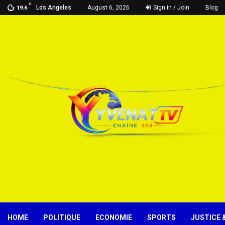
C
Los Angeles
August 6, 2026
Sign in / Join
Blog
19.6
HOME
POLITIQUE
ECONOMIE
SPORTS
JUSTICE 