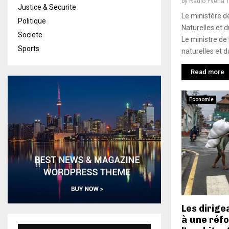
by
Radio Yvena 
Justice & Securite
Le ministère d
Politique
Naturelles et 
Societe
Le ministre de 
Sports
naturelles et d
Read more
Economie
Les dirige
à une réf