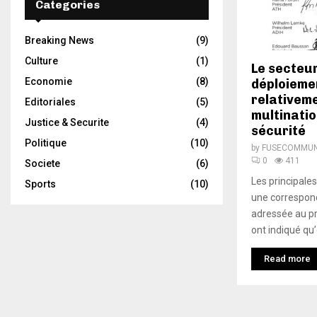
Categories
Breaking News
(9)
Culture
(1)
Le secteur
Economie
(8)
déploiemen
relativeme
Editoriales
(5)
multinatio
Justice & Securite
(4)
sécurité
Politique
(10)
by
FUSECOMMUNI
0
411
Societe
(6)
Les principale
Sports
(10)
une correspond
adressée au pr
ont indiqué qu’
Read more