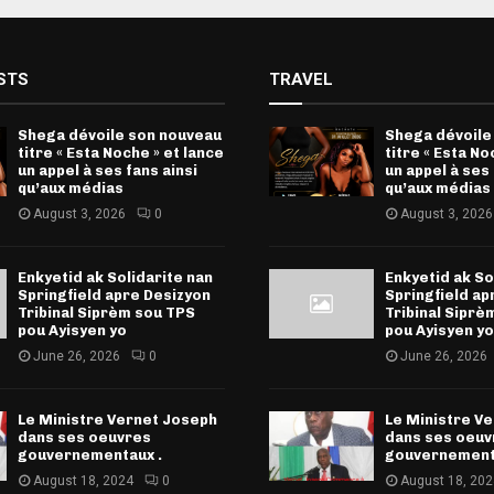
STS
TRAVEL
Shega dévoile son nouveau
Shega dévoile
titre « Esta Noche » et lance
titre « Esta No
un appel à ses fans ainsi
un appel à ses 
qu’aux médias
qu’aux médias
August 3, 2026
0
August 3, 2026
Enkyetid ak Solidarite nan
Enkyetid ak So
Springfield apre Desizyon
Springfield ap
Tribinal Siprèm sou TPS
Tribinal Siprè
pou Ayisyen yo
pou Ayisyen yo
June 26, 2026
0
June 26, 2026
Le Ministre Vernet Joseph
Le Ministre V
dans ses oeuvres
dans ses oeuv
gouvernementaux .
gouvernement
August 18, 2024
0
August 18, 202