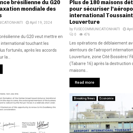
nce brésilienne du G20
Plus de 180 maisons dét
taxation mondiale des
pour sécuriser l’aéropo
s
international Toussaint
Louverture
CATIONHAITI
April 19, 2024
by
FUSECOMMUNICATIONHAITI
Apr
0
476
brésilienne du G20 veut mettre en
Les opérations de déblaiement a
 international touchant les
alentours de l’aéroport internatio
us fortunés, après les accords
Louverture, zone Cité Bossière/ Fi
r la...
(Tabarre 16) après la destruction 
maisons...
Read more
Breaking News
Economie