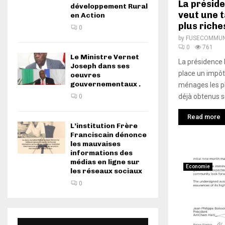
La préside
développement Rural
veut une 
en Action
plus riche
0
by
FUSECOMMUNI
0
761
Le Ministre Vernet
La présidence 
Joseph dans ses
place un impôt
oeuvres
gouvernementaux .
ménages les pl
déjà obtenus su
0
Read more
L’institution Frère
Franciscain dénonce
les mauvaises
informations des
médias en ligne sur
Economie
les réseaux sociaux
0