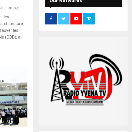
Our Networks
f
A
0
762
o
e des
r
R
’architecture
:
C
sauver les
le (ODD), a
H