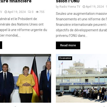
ture financière
selon l’ONU
by
Radio Yvena TV
April 19, 2024
TV
April 19, 2024
0
755
Seules une augmentation massiv
énéral et le Président de
financements et une réforme de l
nérale des Nations Unies ont
financière internationale peuvent 
 appel à une réforme urgente du
objectifs de développement durab
er mondial,...
prévenu l’ONU dans...
Read more
Economie