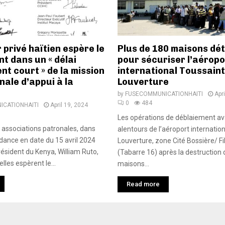
 privé haïtien espère le
Plus de 180 maisons dét
t dans un « délai
pour sécuriser l’aéropo
nt court » de la mission
international Toussaint
nale d’appui à la
Louverture
by
FUSECOMMUNICATIONHAITI
Apr
0
484
CATIONHAITI
April 19, 2024
Les opérations de déblaiement a
s associations patronales, dans
alentours de l’aéroport internatio
ance en date du 15 avril 2024
Louverture, zone Cité Bossière/ Fi
ésident du Kenya, William Ruto,
(Tabarre 16) après la destruction 
elles espèrent le...
maisons...
Read more