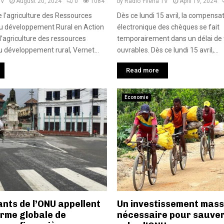
TV
August 20, 2024
0
1084
by
Radio Yvena TV
April 19, 2024
e l’agriculture des Ressources
Dès ce lundi 15 avril, la compensa
du développement Rural en Action
électronique des chèques se fait
l’agriculture des ressources
temporairement dans un délai de t
u développement rural, Vernet...
ouvrables. Dès ce lundi 15 avril,...
Read more
Economie
ants de l’ONU appellent
Un investissement massi
orme globale de
nécessaire pour sauver