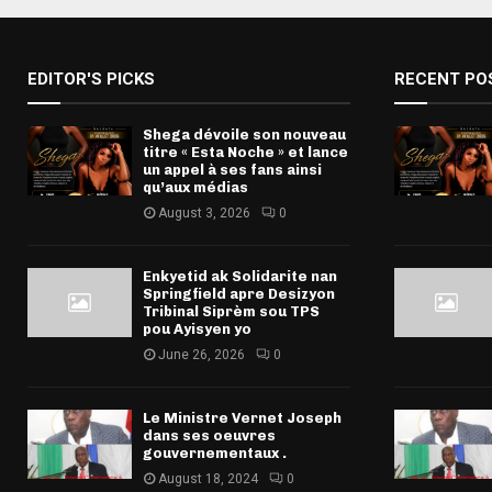
EDITOR'S PICKS
RECENT PO
Shega dévoile son nouveau
titre « Esta Noche » et lance
un appel à ses fans ainsi
qu’aux médias
August 3, 2026
0
Enkyetid ak Solidarite nan
Springfield apre Desizyon
Tribinal Siprèm sou TPS
pou Ayisyen yo
June 26, 2026
0
Le Ministre Vernet Joseph
dans ses oeuvres
gouvernementaux .
August 18, 2024
0