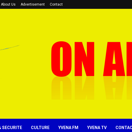
About Us
Advertisement
Contact
& SECURITE
CULTURE
YVENA FM
YVENA TV
CONTA