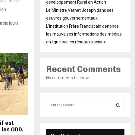
0
757
développement Rural en Action
tion
Le Ministre Vernet Joseph dans ses
oeuvres gouvernementaux .
rois jours
L’institution Frère Franciscain dénonce
les mauvaises informations des médias
en ligne sur les réseaux sociaux
Recent Comments
No comments to show.
S
e
a
S
r
f est
c
 les ODD,
E
h