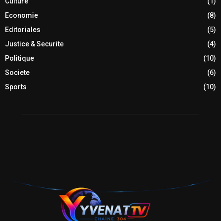
Culture
(1)
Economie
(8)
Editoriales
(5)
Justice & Securite
(4)
Politique
(10)
Societe
(6)
Sports
(10)