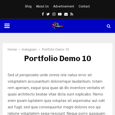
Blog
About Us
Advertisement
Contact
Facebook
Twitter
Instagram
Youtube
Email
Rss
PRIMARY
MENU
Home
Instagram
Portfolio Demo 10
Portfolio Demo 10
Sed ut perspiciatis unde omnis iste natus error sit
voluptatem accusantium doloremque laudantium, totam
rem aperiam, eaque ipsa quae ab illo inventore veritatis et
quasi architecto beatae vitae dicta sunt explicabo. Nemo
enim ipsam luptatem quia voluptas sit aspernatur aut odit
aut fugit, sed quia consequuntur magni dolores eos qui
ratione voluptatem sequi nesciunt. Neque porro quisquam