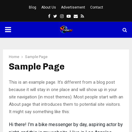
Blog
About Us
Advertisement
Contact
Facebook
Twitter
Instagram
Youtube
Email
Rss
PRIMARY
MENU
Home
Sample Page
Sample Page
This is an example page. It’s different from a blog post
because it will stay in one place and will show up in your
site navigation (in most themes). Most people start with an
About page that introduces them to potential site visitors.
It might say something like this:
Hi there! I’m a bike messenger by day, aspiring actor by