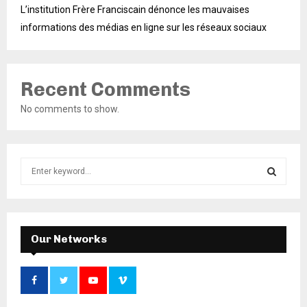
L’institution Frère Franciscain dénonce les mauvaises
informations des médias en ligne sur les réseaux sociaux
Recent Comments
No comments to show.
S
e
a
S
r
c
E
h
Our Networks
f
A
o
r
R
: